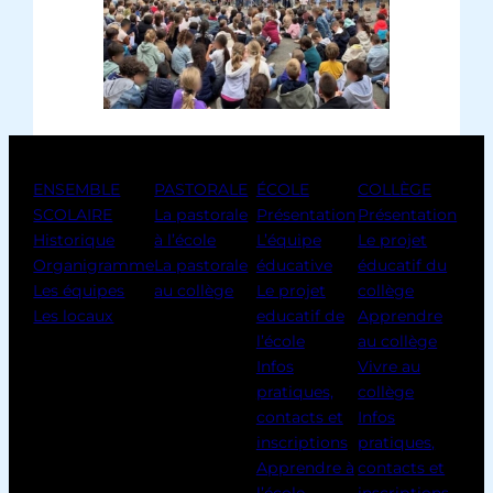
ENSEMBLE
PASTORALE
ÉCOLE
COLLÈGE
SCOLAIRE
La pastorale
Présentation
Présentation
Historique
à l’école
L’équipe
Le projet
Organigramme
La pastorale
éducative
éducatif du
Les équipes
au collège
Le projet
collège
Les locaux
educatif de
Apprendre
l’école
au collège
Infos
Vivre au
pratiques,
collège
contacts et
Infos
inscriptions
pratiques,
Apprendre à
contacts et
l’école
inscriptions