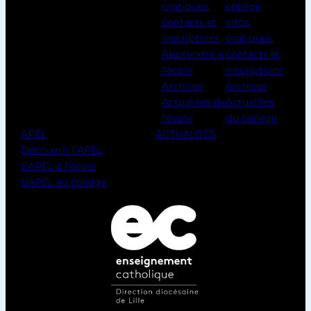
pratiques,
collège
contacts et
Infos
inscriptions
pratiques,
Apprendre à
contacts et
l’école
inscriptions
Archives
Archives
Actualités de
Actualités
l’école
du collège
APEL
ACTUALITÉS
Découvrir l’APEL
L’APEL à l’école
L’APEL au collège