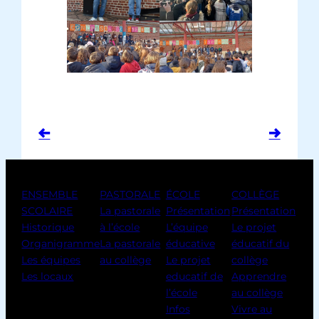
ENSEMBLE
PASTORALE
ÉCOLE
COLLÈGE
SCOLAIRE
La pastorale
Présentation
Présentation
Historique
à l’école
L’équipe
Le projet
Organigramme
La pastorale
éducative
éducatif du
Les équipes
au collège
Le projet
collège
Les locaux
educatif de
Apprendre
l’école
au collège
Infos
Vivre au